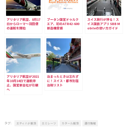
アリタリア航空、8月17
ブータン国営ドゥルク
スイス旅行が捗る！ス
日からローマ〜羽田便
エア、初のATR42-600
イス国鉄アプリ SBB M
の運航を開始
新造機受領
obileの使い方ガイド
アリタリア航空が2021
泊まったときは忘れず
年10月14日で運航停
に！スイス・都市別宿
止、国営新会社が引継
泊税リスト
へ
タグ:
エティハド航空
エミレーツ
カタール航空
運行情報