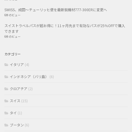
SWISS、成田〜チューリッヒ便を最新鋭機材777-300ERに変更へ
6件のビュー
スイストラベルパスが超お得に！11ヶ月先まで有効なパスが25％OFFで購入
できます
6件のビュー
カテゴリー
イタリア
(4)
インドネシア（バリ島）
(6)
クロアチア
(2)
スイス
(15)
タイ
(1)
ブータン
(6)