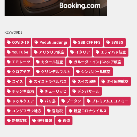
KEYWORDS
COVID-19
Pedulilindungi
SBB CFF FFS
SWISS
YouTube
アリタリア航空
イタリア
エティハド航空
エミレーツ
カタール航空
ガルーダ・インドネシア航空
クロアチア
グリンデルワルト
シンガポール航空
スイス
スイストラベルパス
スイス国鉄
タイ国際航空
チャンギ空港
チューリッヒ
デンパサール
ドゥルクエア
バリ島
ブータン
プレミアムエコノミー
ユングフラウ地方
宿泊税
新型コロナウイルス
新規就航
運行情報
鉄道