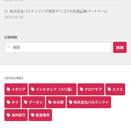
株式会社パルテンツァが琉球デイゴスの応援企業パートナーに
2025-09-20
記事検索
検
索:
CATEGORIES
イタリア
インドネシア（バリ島）
クロアチア
スイス
タイ
ブータン
未分類
株式会社パルテンツァ
海外旅行
航空業界