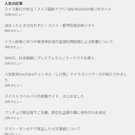
人気の記事
スイス旅行が捗る！スイス国鉄アプリ SBB Mobileの使い方ガイド
316件のビュー
泊まったときは忘れずに！スイス・都市別宿泊税リスト
69件のビュー
イラン紛争に伴う中東湾岸区域の空域利用制限による影響について
34件のビュー
SWISS、日本路線にプレミアムエコノミークラスを導入
31件のビュー
人気旅系YouTubeチャンネル「しげ旅」でドラゴンツアーズが紹介されまし
た
22件のビュー
スイストラベルパスの直販サイト、はじめました
15件のビュー
ワンチュク国王陛下ご夫妻、即位礼正殿の儀に参列のため来日
14件のビュー
クラン・モンタナで発生した火災事故について
8件のビュー