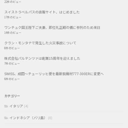
22件のビュー
スイストラベルパスの直販サイト、はじめました
17件のビュー
ワンチュク国王陛下ご夫妻、即位礼正殿の儀に参列のため来日
14件のビュー
クラン・モンタナで発生した火災事故について
8件のビュー
株式会社パルテンツァは創業15周年を迎えました
7件のビュー
SWISS、成田〜チューリッヒ便を最新鋭機材777-300ERに変更へ
6件のビュー
カテゴリー
イタリア
(4)
インドネシア（バリ島）
(6)