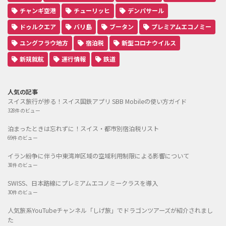
チャンギ空港
チューリッヒ
デンパサール
ドゥルクエア
バリ島
ブータン
プレミアムエコノミー
ユングフラウ地方
宿泊税
新型コロナウイルス
新規就航
運行情報
鉄道
人気の記事
スイス旅行が捗る！スイス国鉄アプリ SBB Mobileの使い方ガイド
328件のビュー
泊まったときは忘れずに！スイス・都市別宿泊税リスト
69件のビュー
イラン紛争に伴う中東湾岸区域の空域利用制限による影響について
38件のビュー
SWISS、日本路線にプレミアムエコノミークラスを導入
30件のビュー
人気旅系YouTubeチャンネル「しげ旅」でドラゴンツアーズが紹介されまし
た