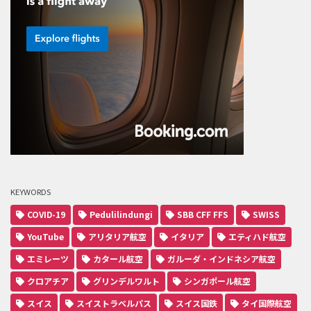
KEYWORDS
COVID-19
Pedulilindungi
SBB CFF FFS
SWISS
YouTube
アリタリア航空
イタリア
エティハド航空
エミレーツ
カタール航空
ガルーダ・インドネシア航空
クロアチア
グリンデルワルト
シンガポール航空
スイス
スイストラベルパス
スイス国鉄
タイ国際航空