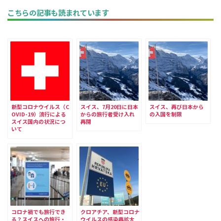
こちらの記事も読まれています
新型コロナウイルス（C
スイス、7月20日に日本
スイス、再び日本から
OVID-19）流行による
からの旅行者受け入れ
の入国を制限
スイス国内の状況につ
再開
いて
コロナ禍でも旅行でき
クロアチア、新型コロナ
る？スイスへの旅行・
ウイルスの感染再拡大