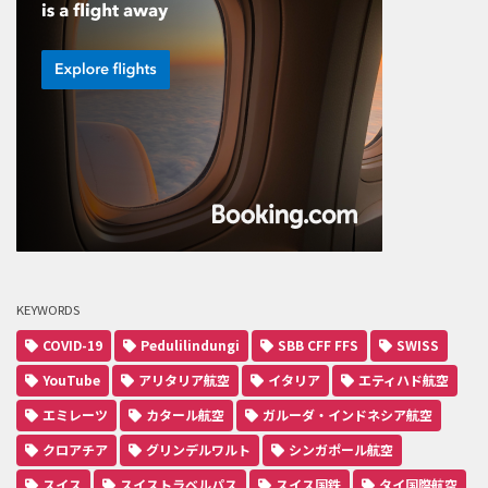
KEYWORDS
COVID-19
Pedulilindungi
SBB CFF FFS
SWISS
YouTube
アリタリア航空
イタリア
エティハド航空
エミレーツ
カタール航空
ガルーダ・インドネシア航空
クロアチア
グリンデルワルト
シンガポール航空
スイス
スイストラベルパス
スイス国鉄
タイ国際航空