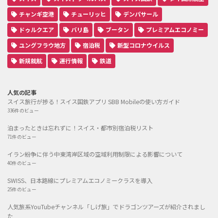
チャンギ空港
チューリッヒ
デンパサール
ドゥルクエア
バリ島
ブータン
プレミアムエコノミー
ユングフラウ地方
宿泊税
新型コロナウイルス
新規就航
運行情報
鉄道
人気の記事
スイス旅行が捗る！スイス国鉄アプリ SBB Mobileの使い方ガイド
336件のビュー
泊まったときは忘れずに！スイス・都市別宿泊税リスト
71件のビュー
イラン紛争に伴う中東湾岸区域の空域利用制限による影響について
40件のビュー
SWISS、日本路線にプレミアムエコノミークラスを導入
25件のビュー
人気旅系YouTubeチャンネル「しげ旅」でドラゴンツアーズが紹介されまし
た