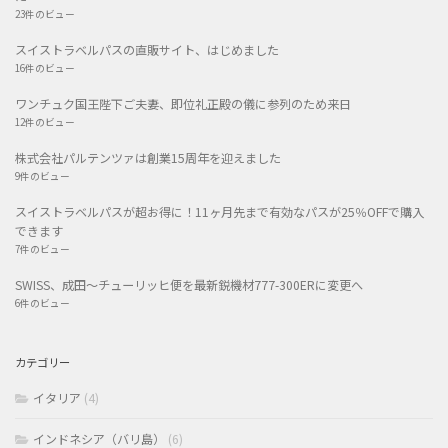
23件のビュー
スイストラベルパスの直販サイト、はじめました
16件のビュー
ワンチュク国王陛下ご夫妻、即位礼正殿の儀に参列のため来日
12件のビュー
株式会社パルテンツァは創業15周年を迎えました
9件のビュー
スイストラベルパスが超お得に！11ヶ月先まで有効なパスが25％OFFで購入
できます
7件のビュー
SWISS、成田〜チューリッヒ便を最新鋭機材777-300ERに変更へ
6件のビュー
カテゴリー
イタリア
(4)
インドネシア（バリ島）
(6)