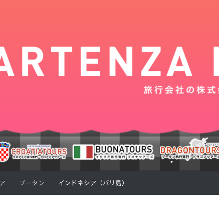
ア
ブータン
インドネシア（バリ島）