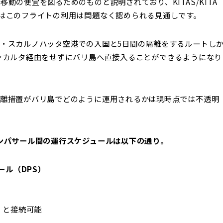
動の便宜を図るためのものと説明されており、KITAS/KITA
はこのフライトの利用は問題なく認められる見通しです。
・スカルノハッタ空港での入国と5日間の隔離をするルートし
ャカルタ経由をせずにバリ島へ直接入ることができるようになり
離措置がバリ島でどのように運用されるかは現時点では不透明
ンパサール間の運行スケジュールは以下の通り。
ール（DPS）
3）と接続可能