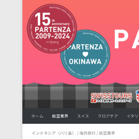
コンテンツへスキップ
ホーム
航空業界
スイス
クロアチア
イタリ
インドネシア（バリ島）
/
海外旅行
/
航空業界