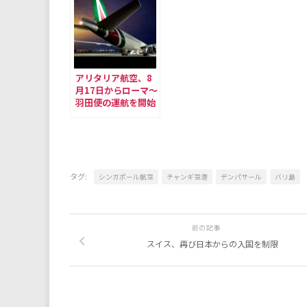
アリタリア航空、8
月17日からローマ〜
羽田便の運航を開始
タグ:
シンガポール航空
チャンギ空港
デンパサール
バリ島
前の記事
スイス、再び日本からの入国を制限