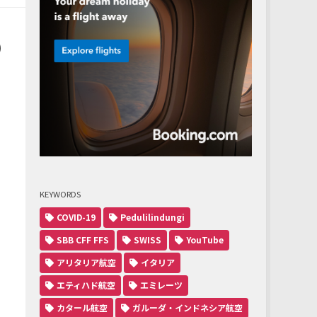
の
KEYWORDS
COVID-19
Pedulilindungi
SBB CFF FFS
SWISS
YouTube
アリタリア航空
イタリア
エティハド航空
エミレーツ
カタール航空
ガルーダ・インドネシア航空