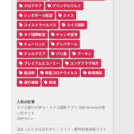
クロアチア
グリンデルワルト
シンガポール航空
スイス
スイストラベルパス
スイス国鉄
タイ国際航空
チャンギ空港
チューリッヒ
デンパサール
ドゥルクエア
バリ島
ブータン
プレミアムエコノミー
ユングフラウ地方
宿泊税
新型コロナウイルス
新規就航
運行情報
鉄道
人気の記事
スイス旅行が捗る！スイス国鉄アプリ SBB Mobileの使
い方ガイド
320件のビュー
泊まったときは忘れずに！スイス・都市別宿泊税リスト