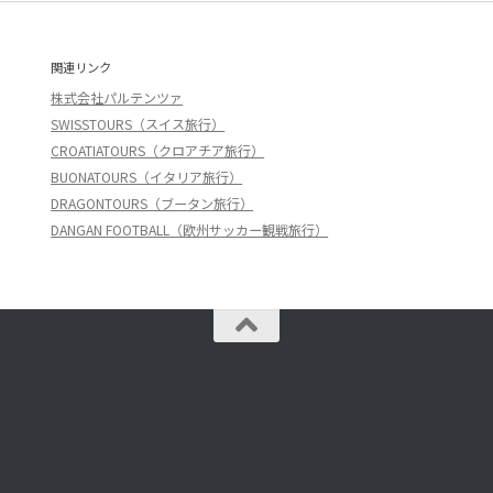
関連リンク
株式会社パルテンツァ
SWISSTOURS（スイス旅行）
CROATIATOURS（クロアチア旅行）
BUONATOURS（イタリア旅行）
DRAGONTOURS（ブータン旅行）
DANGAN FOOTBALL（欧州サッカー観戦旅行）