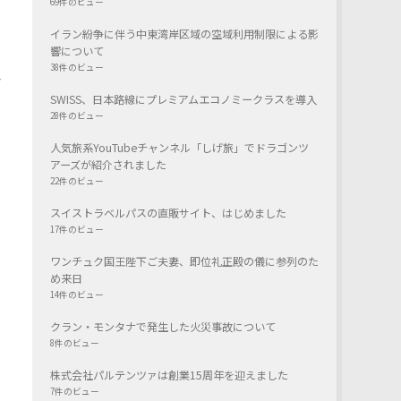
69件のビュー
イラン紛争に伴う中東湾岸区域の空域利用制限による影
響について
38件のビュー
か
SWISS、日本路線にプレミアムエコノミークラスを導入
28件のビュー
人気旅系YouTubeチャンネル「しげ旅」でドラゴンツ
アーズが紹介されました
22件のビュー
スイストラベルパスの直販サイト、はじめました
17件のビュー
ワンチュク国王陛下ご夫妻、即位礼正殿の儀に参列のた
め来日
14件のビュー
クラン・モンタナで発生した火災事故について
8件のビュー
株式会社パルテンツァは創業15周年を迎えました
7件のビュー